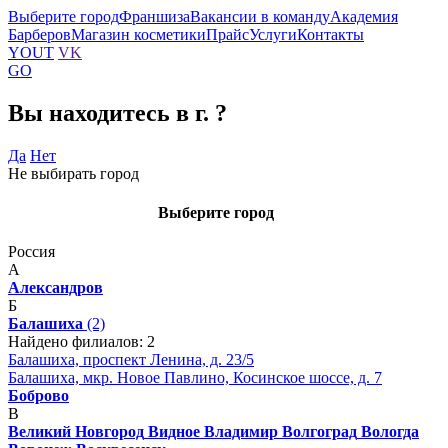
Выберите город
Франшиза
Вакансии в команду
Академия
Барберов
Магазин косметики
Прайс
Услуги
Контакты
YOUT
VK
GO
Вы находитесь в г.
?
Да
Нет
Не выбирать город
Выберите город
Россия
А
Александров
Б
Балашиха
(2)
Найдено филиалов: 2
Балашиха, проспект Ленина, д. 23/5
Балашиха, мкр. Новое Павлино, Косинское шоссе, д. 7
Боброво
В
Великий Новгород
Видное
Владимир
Волгоград
Вологда