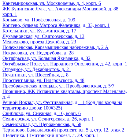
Кантемировская, ул. Москворечье, д. 4, корп. 6
ЖК Бунинские Луга, ул. Александры Монаховой, д. 88,
корп. 1
Коньково, ул. Профсоюзная, д. 109
Коптево, бульвар Матроса Железняка, д. 33, корп. 1
Котельники, ул. Кузьминская, д. 17
Лухмановская, ул. Святоозерская, д. 13
Медведково, проезд Дежнёва, д. 23
Полежаевская, Карамышевская набережная, д. 2 А
Некрасовка, ул. Недорубова, д. 28
Октябрьская, ул. Большая Якиманка, д. 32
Октябрьское Поле, ул. Народного Ополчения, д. 42, корп. 1
Отрадное, ул. Декабристов, д. 21
Печатники, ул. Шоссейная, д. 8
Проспект мира, ул. Гиляровского, д. 48
Преображенская площадь, ул. Преображенская, д. 5/7
Прокшино, ЖК Испанские кварталы, проспект Магеллана,
д. 4
Речной Вокзал, ул. Фестивальная, д. 11 (Код для входа на
территорию двора: 100#325)
Свиблово, ул. Снежная, д. 16, корп. 6
Селигерская, ул. Селигерская, д. 26, корп. 1
Семеновская, ул. Щербаковская, д. 58
Чертаново, Балаклавский проспект, вл. 5 а, стр. 12, этаж 2
Шелепиха, Шмитовский проезд, д. 39, корп. 1