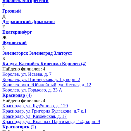
Воронеж
Воскресенск
Г
Грозный
Д
Дзержинский
Дрожжино
Е
Екатеринбург
Ж
Жуковский
З
Зеленогорск
Зеленоград
Златоуст
К
Калуга
Каспийск
Кинешма
Королев
(4)
Найдено филиалов: 4
Королев, ул. Исаева, д. 7
Королев, ул. Пионерская, д. 15, корп. 2
Королев, мкр. Юбилейный, ул. Лесная, д. 12
Королев, ул. Горького, д. 33 А
Краснодар
(4)
Найдено филиалов: 4
Краснодар, ул. Будённого, д. 129
Краснодар, ул.Григория Булгакова, д.7 к.1
Краснодар, ул. Казбекская, д. 17
Краснодар, ул. Красных Партизан, д. 1/4, корп. 9
Красногорск
(2)