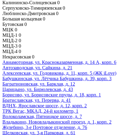
Калининско-Солнцевская
0
Серпуховско-Тимирязевская
0
Люблинско-Дмитровская
0
Большая кольцевая
0
Бутовская
0
МЦК
0
МЦД-1
0
МЦД-2
0
МЦД-3
0
МЦД-4
0
Некрасовская
0
Авиамоторная, ул. Красноказарменная, д. 14 А, корп. 6
Автозаводская, ул. Сайкина, д. 21
Алексеевская, ул. Годовикова, д. 11, корп. 5 (ЖК iLove)
Бабушкинская, ул. Лётчика Бабушкина, д. 39, корп. 3
Багратионовская, ул. Барклая, д. 12
Царицыно, ул. Бирюлевская, д. 43
Борисово, ул. Борисовские пруды, д. 18, корп. 1
Братиславская, ул. Перерва, д. 41
ВДНХ, Ярославское шоссе, д. 12, корп. 2
ТРК Вегас, МКАД, 24-й километр, 1
Волоколамская, Пятницкое шоссе, д. 7
Владыкино, Нововладыкинский проезд, д. 1, корп. 2
Жулебино, 3-е Почтовое отделение, д. 76
Щелковская, ул. 3-я Парковая, д. 61