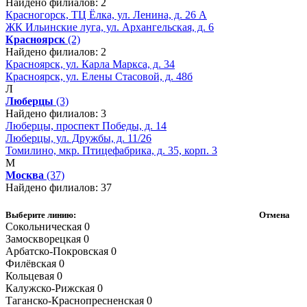
Найдено филиалов: 2
Красногорск, ТЦ Ёлка, ул. Ленина, д. 26 А
ЖК Ильинские луга, ул. Архангельская, д. 6
Красноярск
(2)
Найдено филиалов: 2
Красноярск, ул. Карла Маркса, д. 34
Красноярск, ул. Елены Стасовой, д. 48б
Л
Люберцы
(3)
Найдено филиалов: 3
Люберцы, проспект Победы, д. 14
Люберцы, ул. Дружбы, д. 11/26
Томилино, мкр. Птицефабрика, д. 35, корп. 3
М
Москва
(37)
Найдено филиалов: 37
Выберите линию:
Отмена
Сокольническая
0
Замоскворецкая
0
Арбатско-Покровская
0
Филёвская
0
Кольцевая
0
Калужско-Рижская
0
Таганско-Краснопресненская
0